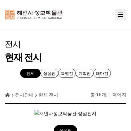
메뉴
전시
현재 전시
전체
상설전
특별전
기획전
테마전
전시안내 카테고리
총 16개
, 1 페이지
전시안내
현재 전시
상설전