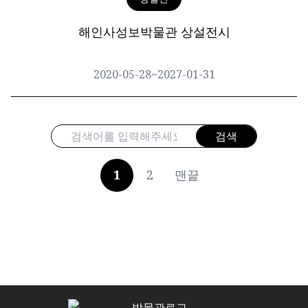
해인사성보박물관 상설전시
2020-05-28
~
2027-01-31
필수
검색대상
검색어
검색
검색
1
2
맨끝