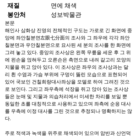
재질
면에 채색
봉안처
성보박물관
본문
해인사 삼화상 진영의 전체적인 구도는 가로로 긴 화면에 중
앙에 좌안칠분면左眼七分面의 조사와 그 좌우에 각각 좌안
칠분면과 우안칠분면으로 묘사된 세 분의 조사를 한 화면에
그려 놓고 있다. 중앙의 조사상은 왼쪽 무릎을 세운 후 그 위
에 왼손을 얹혀두고 오른손은 측면으로 내려 갈고리 모양의
지물을 쥐고 앉아 있다. 이 조사상은 좌우의 조사상과는 달
리 흰 수염과 가슴 부위에 구멍이 뚫린 모습으로 표현되어
있어 국보인 건칠희랑대사좌상을 모델로 하여 그려진 것으
로 보인다. 그리고 좌우측에 석장을 쥐고 앉아 있는 조사상
들은 눈매 및 지물과 의습처리에서 미세한 차리를 보일 뿐
동일한 초를 대칭적으로 사용하고 있으며 좌측에 순응 대사
를 우측에 이정 대사를 그린 것으로 추정되나 명확하지는 않
다.
주로 적색과 녹색을 위주로 채색되어 있으며 암반과 산언덕