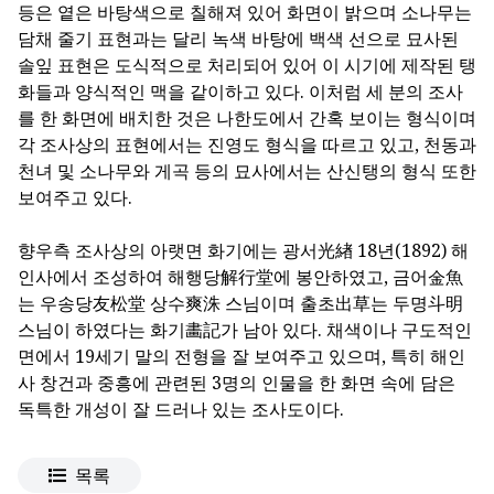
등은 옅은 바탕색으로 칠해져 있어 화면이 밝으며 소나무는
담채 줄기 표현과는 달리 녹색 바탕에 백색 선으로 묘사된
솔잎 표현은 도식적으로 처리되어 있어 이 시기에 제작된 탱
화들과 양식적인 맥을 같이하고 있다. 이처럼 세 분의 조사
를 한 화면에 배치한 것은 나한도에서 간혹 보이는 형식이며
각 조사상의 표현에서는 진영도 형식을 따르고 있고, 천동과
천녀 및 소나무와 게곡 등의 묘사에서는 산신탱의 형식 또한
보여주고 있다.
향우측 조사상의 아랫면 화기에는 광서光緖 18년(1892) 해
인사에서 조성하여 해행당解行堂에 봉안하였고, 금어金魚
는 우송당友松堂 상수爽洙 스님이며 출초出草는 두명斗明
스님이 하였다는 화기畵記가 남아 있다. 채색이나 구도적인
면에서 19세기 말의 전형을 잘 보여주고 있으며, 특히 해인
사 창건과 중흥에 관련된 3명의 인물을 한 화면 속에 담은
독특한 개성이 잘 드러나 있는 조사도이다.
목록