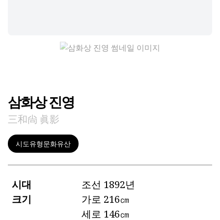
삼화상 진영
三和尙 眞影
시도유형문화유산
시대
조선 1892년
크기
가로 216㎝
세로 146㎝